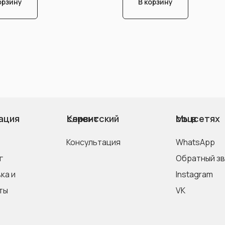
орзину
В корзину
ация
Клиентский сервис
Мы в соцсетях
Консультация
WhatsApp
г
Обратный з
Instagram
ты
VK