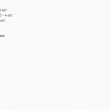
4 шт;
 - 4 шт;
 шт;
век