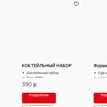
КОКТЕЙЛЬНЫЙ НАБОР
Фурше
Коктейльный набор
Еда н
Вес: 500г
Напи
Стои
390
р.
Подробнее
По