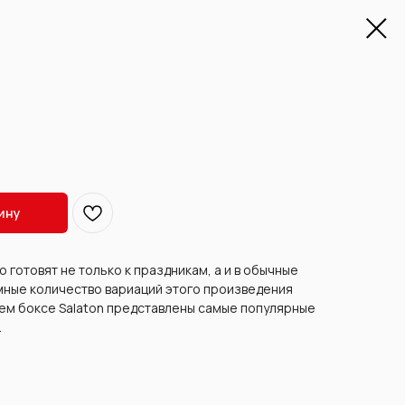
ину
 готовят не только к праздникам, а и в обычные
мные количество вариаций этого произведения
шем боксе Salaton представлены самые популярные
.