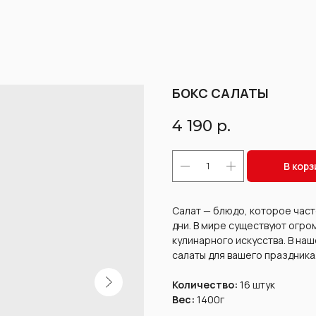
БОКС САЛАТЫ
4 190
р.
В корз
Салат — блюдо, которое часто
дни. В мире существуют огро
кулинарного искусства. В на
салаты для вашего праздника
Количество:
16 штук
Вес:
1400г