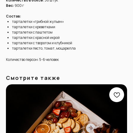
Количество в боксе:
36 штук
Вес:
900 г
Состав:
тарталетки «грибной жульен»
тарталетки с креветками
тарталетки с паштетом
тарталетки с красной икрой
тарталетки с творогом и клубникой
тарталетки песто, томат, моцарелла
Количество персон: 5-6 человек
Смотрите также