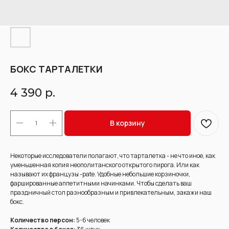
БОКС ТАРТАЛЕТКИ
4 390
р.
В корзину
Некоторые исследователи полагают, что тарталетка - не что иное, как
уменьшенная копия неополитанского открытого пирога. Или как
называют их французы -pate. Удобные небольшие корзиночки,
фаршированные аппетитными начинками. Чтобы сделать ваш
праздничный стол разнообразным и привлекательным, закажи наш
бокс.
Количество персон:
5-6 человек