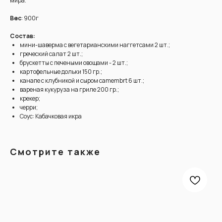
мира.
Вес
: 900г
Состав:
мини-шаверма с вегетарианскими наггетсами 2 шт.;
греческий салат 2 шт.;
брускетты с печеными овощами - 2 шт.;
картофельные дольки 150 гр.;
канапе с клубникой и сыром camembrt 6 шт.;
вареная кукуруза на гриле 200 гр.;
крекер;
черри;
Соус: Кабачковая икра
Смотрите также