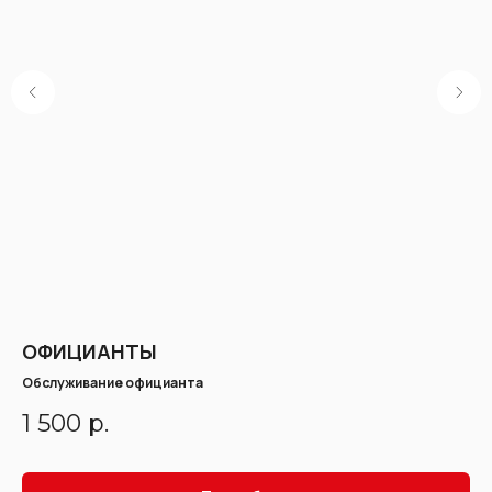
ОФИЦИАНТЫ
С
Обслуживание официанта
По
сал
1 500
р.
4