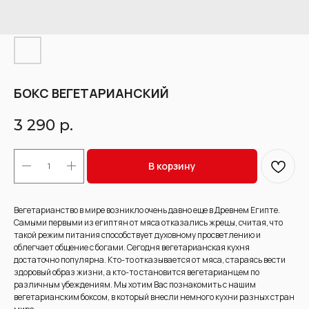
БОКС ВЕГЕТАРИАНСКИЙ
3 290
р.
В корзину
Вегетарианство в мире возникло очень давно еще в Древнем Египте.
Самыми первыми из египтян от мяса отказались жрецы, считая, что
такой режим питания способствует духовному просветлению и
облегчает общение с богами. Сегодня вегетарианская кухня
достаточно популярна. Кто-то отказывается от мяса, стараясь вести
здоровый образ жизни, а кто-то становится вегетарианцем по
различным убеждениям. Мы хотим Вас познакомить с нашим
вегетарианским боксом, в который внесли немного кухни разных стран