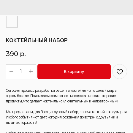
КОКТЕЙЛЬНЫЙ НАБОР
390
р.
В корзину
Сегодня процесс разработки рецепта коктейля – это целый мир в
одном бокале. Появилась возможность создавать свои авторские
продукты, что делает коктейль исключительным и неповторимым!
Мы предлагаем для Вас цитрусовый набор, запечатанный в вакуум для
любого события - от детского дня рождения до встреч с друзьями и
пышных торжеств!