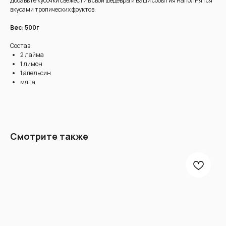
Добавьте кусочки свежести в свои шедевры и Ваши события наполнятся
вкусами тропических фруктов.
Вес: 500г
Состав:
2 лайма
1 лимон
1 апельсин
мята
Смотрите также