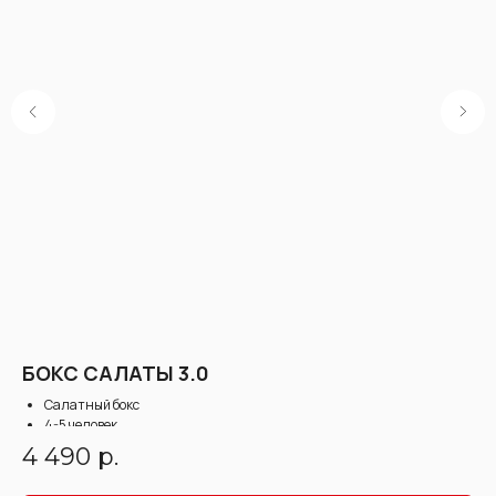
БОКС САЛАТЫ 3.0
Б
Салатный бокс
Бо
4-5 человек
5
Вес: 2000 г
4 490
р.