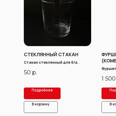
СТЕКЛЯННЫЙ СТАКАН
ФУРШ
(КОМ
Стакан стеклянный для б/а
СТУП
напитков (250-300мл)
Фуршет
50
р.
1 500
Подробнее
По
В корзину
В к