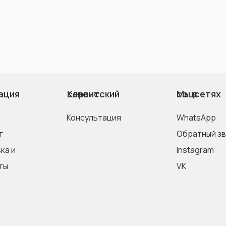
ация
Клиентский сервис
Мы в соцсетях
Консультация
WhatsApp
г
Обратный з
Instagram
ты
VK