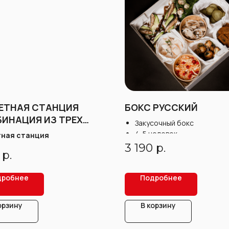
ЕТНАЯ СТАНЦИЯ
БОКС РУССКИЙ
БИНАЦИЯ ИЗ ТРЕХ
Закусочный бокс
ЕНЕЙ)
4-5 человек
ная станция
Вес: 950 г
3 190
р.
р.
дробнее
Подробнее
орзину
В корзину