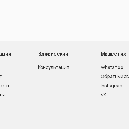
ация
Клиентский сервис
Мы в соцсетях
Консультация
WhatsApp
г
Обратный з
Instagram
ты
VK