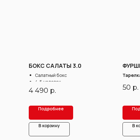
БОКС САЛАТЫ 3.0
ФУРШ
Салатный бокс
Тарелк
4-5 человек
белая 
50
р.
Вес: 2000 г
4 490
р.
Подробнее
По
В корзину
В к